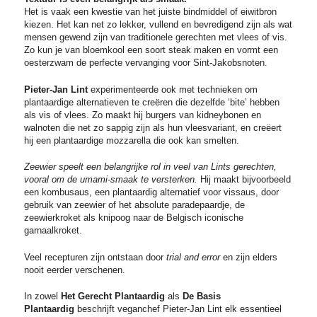
Het is vaak een kwestie van het juiste bindmiddel of eiwitbron
kiezen. Het kan net zo lekker, vullend en bevredigend zijn als wat
mensen gewend zijn van traditionele gerechten met vlees of vis.
Zo kun je van bloemkool een soort steak maken en vormt een
oesterzwam de perfecte vervanging voor Sint-Jakobsnoten.
Pieter-Jan Lint
experimenteerde ook met technieken om
plantaardige alternatieven te creëren die dezelfde ‘bite’ hebben
als vis of vlees. Zo maakt hij burgers van kidneybonen en
walnoten die net zo sappig zijn als hun vleesvariant, en creëert
hij een plantaardige mozzarella die ook kan smelten.
Zeewier speelt een belangrijke rol in veel van Lints gerechten,
vooral om de umami-smaak te versterken.
Hij maakt bijvoorbeeld
een kombusaus, een plantaardig alternatief voor vissaus, door
gebruik van zeewier of het absolute paradepaardje, de
zeewierkroket als knipoog naar de Belgisch iconische
garnaalkroket.
Veel recepturen zijn ontstaan door
trial and error
en zijn elders
nooit eerder verschenen.
In zowel
Het Gerecht Plantaardig
als
De Basis
Plantaardig
beschrijft veganchef Pieter-Jan Lint elk essentieel