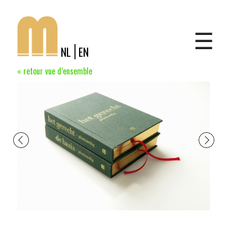
Jump to navigation
Shop
☰
NL
EN
« retour vue d’ensemble