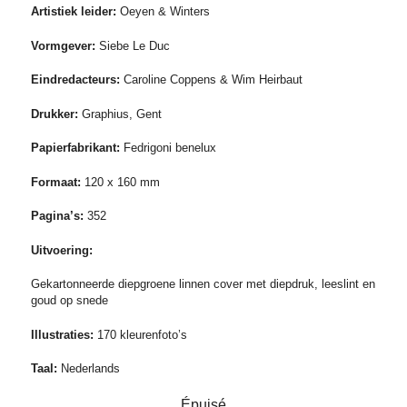
Artistiek leider:
Oeyen & Winters
Vormgever:
Siebe Le Duc
Eindredacteurs:
Caroline Coppens & Wim Heirbaut
Drukker:
Graphius, Gent
Papierfabrikant:
Fedrigoni benelux
Formaat:
120 x 160 mm
Pagina’s:
352
Uitvoering:
Gekartonneerde diepgroene linnen cover met diepdruk, leeslint en
goud op snede
Illustraties:
170 kleurenfoto’s
Taal:
Nederlands
Épuisé