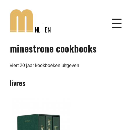
Jump to navigation
Shop
☰
NL
EN
minestrone cookbooks
viert 20 jaar kookboeken uitgeven
livres