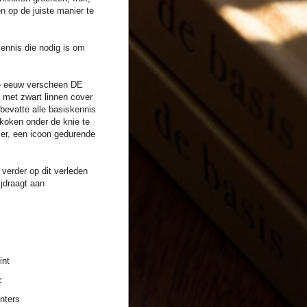
n op de juiste manier te
kennis die nodig is om
te eeuw verscheen DE
 met zwart linnen
cover
bevatte alle basiskennis
k koken
onder de knie te
ler, een icoon gedurende
verder op dit verleden
ijdraagt aan
int
c
nters