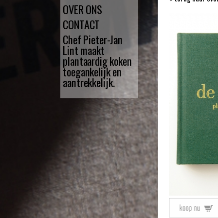
OVER ONS
CONTACT
Chef Pieter-Jan
Lint maakt
plantaardig koken
toegankelijk en
aantrekkelijk.