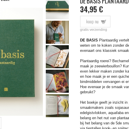
DE BASIS PLANTAARD
34,95 €
gratis verzending
DE BASIS
Plantaardig vertelt
weten om te koken zonder die
evenaart ons klassiek smaak
Plantaardig roerei? Bechame
maak je zeewierbouillon? Ku
even lekker maken zonder kaa
en hoe maak je er een quich
bindmiddelen vervangen ei en
Hoe evenaar je de smaak v
gebruikt?
Het boekje geeft je inzicht i
smaakmakers zoals sojasau
edelgistvlokken,
aquafaba en 
belang en het nut van plantaar
bij
het belang van de 5de sma
via tientallen kook- en snijt