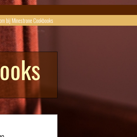
om bij Minestrone Cookbooks
books