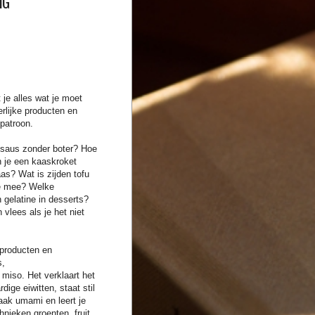
IG
 je alles wat je moet
rlijke
producten en
patroon.
lsaus zonder boter? Hoe
n je een
kaaskroket
s? Wat is zijden tofu
e
mee? Welke
 gelatine in desserts?
an
vlees als je het niet
n producten en
s,
miso. Het verklaart het
dige eiwitten, staat stil
ak umami en leert je
echnieken groenten,
fruit,