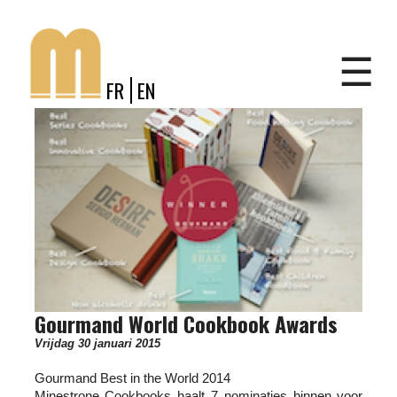
Jump to navigation
Shop
☰
FR
EN
Gourmand World Cookbook Awards
Vrijdag 30 januari 2015
Gourmand Best in the World 2014
Minestrone Cookbooks haalt 7 nominaties binnen voor